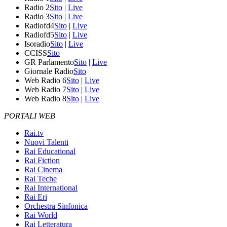
Radio 2
Sito
|
Live
Radio 3
Sito
|
Live
Radiofd4
Sito
|
Live
Radiofd5
Sito
|
Live
Isoradio
Sito
|
Live
CCISS
Sito
GR Parlamento
Sito
|
Live
Giornale Radio
Sito
Web Radio 6
Sito
|
Live
Web Radio 7
Sito
|
Live
Web Radio 8
Sito
|
Live
PORTALI WEB
Rai.tv
Nuovi Talenti
Rai Educational
Rai Fiction
Rai Cinema
Rai Teche
Rai International
Rai Eri
Orchestra Sinfonica
Rai World
Rai Letteratura