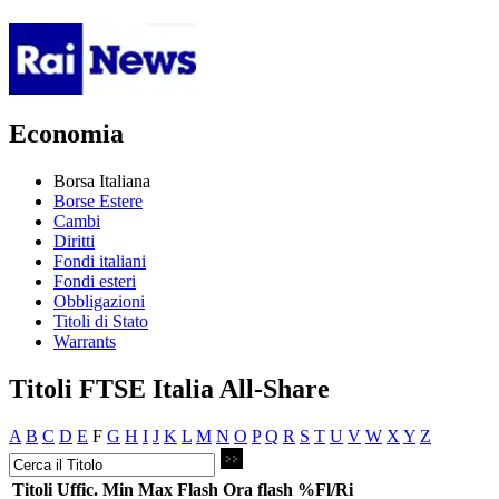
Economia
Borsa Italiana
Borse Estere
Cambi
Diritti
Fondi italiani
Fondi esteri
Obbligazioni
Titoli di Stato
Warrants
Titoli FTSE Italia All-Share
A
B
C
D
E
F
G
H
I
J
K
L
M
N
O
P
Q
R
S
T
U
V
W
X
Y
Z
Titoli
Uffic.
Min
Max
Flash
Ora flash
%Fl/Ri