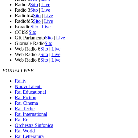
Radio 2
Sito
|
Live
Radio 3
Sito
|
Live
Radiofd4
Sito
|
Live
Radiofd5
Sito
|
Live
Isoradio
Sito
|
Live
CCISS
Sito
GR Parlamento
Sito
|
Live
Giornale Radio
Sito
Web Radio 6
Sito
|
Live
Web Radio 7
Sito
|
Live
Web Radio 8
Sito
|
Live
PORTALI WEB
Rai.tv
Nuovi Talenti
Rai Educational
Rai Fiction
Rai Cinema
Rai Teche
Rai International
Rai Eri
Orchestra Sinfonica
Rai World
Rai Letteratura