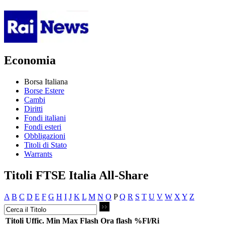
Economia
Borsa Italiana
Borse Estere
Cambi
Diritti
Fondi italiani
Fondi esteri
Obbligazioni
Titoli di Stato
Warrants
Titoli FTSE Italia All-Share
A
B
C
D
E
F
G
H
I
J
K
L
M
N
O
P
Q
R
S
T
U
V
W
X
Y
Z
Titoli
Uffic.
Min
Max
Flash
Ora flash
%Fl/Ri