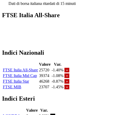
Dati di borsa italiana ritardati di 15 minuti
FTSE Italia All-Share
Indici Nazionali
Valore
Var.
FTSE Italia All-Share
25720
-1.40%
FTSE Italia Mid Cap
39374
-1.08%
FTSE Italia Star
46268
-0.87%
FTSE MIB
23707
-1.45%
Indici Esteri
Valore
Var.