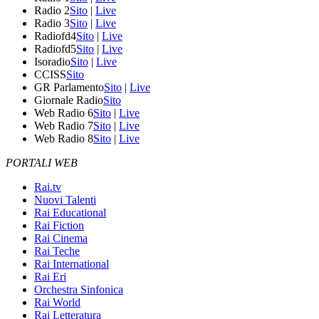
Radio 2
Sito
|
Live
Radio 3
Sito
|
Live
Radiofd4
Sito
|
Live
Radiofd5
Sito
|
Live
Isoradio
Sito
|
Live
CCISS
Sito
GR Parlamento
Sito
|
Live
Giornale Radio
Sito
Web Radio 6
Sito
|
Live
Web Radio 7
Sito
|
Live
Web Radio 8
Sito
|
Live
PORTALI WEB
Rai.tv
Nuovi Talenti
Rai Educational
Rai Fiction
Rai Cinema
Rai Teche
Rai International
Rai Eri
Orchestra Sinfonica
Rai World
Rai Letteratura