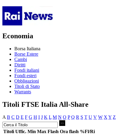
Economia
Borsa Italiana
Borse Estere
Cambi
Diritti
Fondi italiani
Fondi esteri
Obbligazioni
Titoli di Stato
Warrants
Titoli FTSE Italia All-Share
A
B
C
D
E
F
G
H
I
J
K
L
M
N
O
P
Q
R
S
T
U
V
W
X
Y
Z
Titoli
Uffic.
Min
Max
Flash
Ora flash
%Fl/Ri