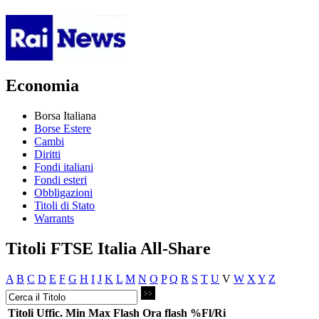
Economia
Borsa Italiana
Borse Estere
Cambi
Diritti
Fondi italiani
Fondi esteri
Obbligazioni
Titoli di Stato
Warrants
Titoli FTSE Italia All-Share
A
B
C
D
E
F
G
H
I
J
K
L
M
N
O
P
Q
R
S
T
U
V
W
X
Y
Z
Titoli
Uffic.
Min
Max
Flash
Ora flash
%Fl/Ri