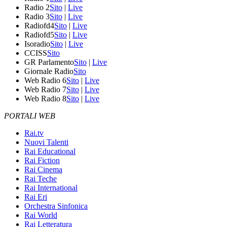
Radio 2
Sito
|
Live
Radio 3
Sito
|
Live
Radiofd4
Sito
|
Live
Radiofd5
Sito
|
Live
Isoradio
Sito
|
Live
CCISS
Sito
GR Parlamento
Sito
|
Live
Giornale Radio
Sito
Web Radio 6
Sito
|
Live
Web Radio 7
Sito
|
Live
Web Radio 8
Sito
|
Live
PORTALI WEB
Rai.tv
Nuovi Talenti
Rai Educational
Rai Fiction
Rai Cinema
Rai Teche
Rai International
Rai Eri
Orchestra Sinfonica
Rai World
Rai Letteratura