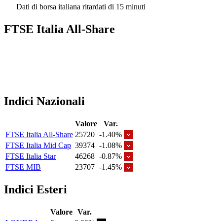
Dati di borsa italiana ritardati di 15 minuti
FTSE Italia All-Share
Indici Nazionali
Valore
Var.
FTSE Italia All-Share
25720
-1.40%
FTSE Italia Mid Cap
39374
-1.08%
FTSE Italia Star
46268
-0.87%
FTSE MIB
23707
-1.45%
Indici Esteri
Valore
Var.