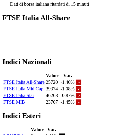
Dati di borsa italiana ritardati di 15 minuti
FTSE Italia All-Share
Indici Nazionali
Valore
Var.
FTSE Italia All-Share
25720
-1.40%
FTSE Italia Mid Cap
39374
-1.08%
FTSE Italia Star
46268
-0.87%
FTSE MIB
23707
-1.45%
Indici Esteri
Valore
Var.