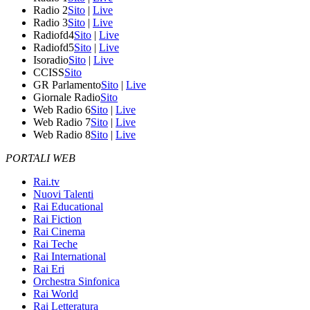
Radio 2
Sito
|
Live
Radio 3
Sito
|
Live
Radiofd4
Sito
|
Live
Radiofd5
Sito
|
Live
Isoradio
Sito
|
Live
CCISS
Sito
GR Parlamento
Sito
|
Live
Giornale Radio
Sito
Web Radio 6
Sito
|
Live
Web Radio 7
Sito
|
Live
Web Radio 8
Sito
|
Live
PORTALI WEB
Rai.tv
Nuovi Talenti
Rai Educational
Rai Fiction
Rai Cinema
Rai Teche
Rai International
Rai Eri
Orchestra Sinfonica
Rai World
Rai Letteratura