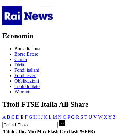
Economia
Borsa Italiana
Borse Estere
Cambi
Diritti
Fondi italiani
Fondi esteri
Obbligazioni
Titoli di Stato
Warrants
Titoli FTSE Italia All-Share
A
B
C
D
E
F
G
H
I
J
K
L
M
N
O
P
Q
R
S
T
U
V
W
X
Y
Z
Titoli
Uffic.
Min
Max
Flash
Ora flash
%Fl/Ri