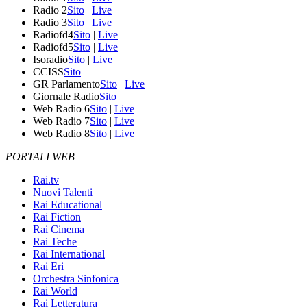
Radio 2
Sito
|
Live
Radio 3
Sito
|
Live
Radiofd4
Sito
|
Live
Radiofd5
Sito
|
Live
Isoradio
Sito
|
Live
CCISS
Sito
GR Parlamento
Sito
|
Live
Giornale Radio
Sito
Web Radio 6
Sito
|
Live
Web Radio 7
Sito
|
Live
Web Radio 8
Sito
|
Live
PORTALI WEB
Rai.tv
Nuovi Talenti
Rai Educational
Rai Fiction
Rai Cinema
Rai Teche
Rai International
Rai Eri
Orchestra Sinfonica
Rai World
Rai Letteratura