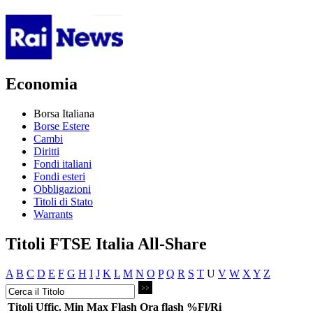
Economia
Borsa Italiana
Borse Estere
Cambi
Diritti
Fondi italiani
Fondi esteri
Obbligazioni
Titoli di Stato
Warrants
Titoli FTSE Italia All-Share
A
B
C
D
E
F
G
H
I
J
K
L
M
N
O
P
Q
R
S
T
U
V
W
X
Y
Z
Titoli
Uffic.
Min
Max
Flash
Ora flash
%Fl/Ri