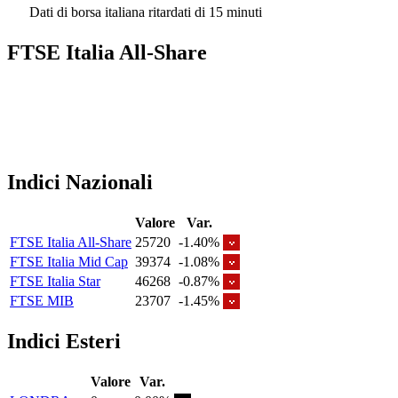
Dati di borsa italiana ritardati di 15 minuti
FTSE Italia All-Share
Indici Nazionali
Valore
Var.
FTSE Italia All-Share
25720
-1.40%
FTSE Italia Mid Cap
39374
-1.08%
FTSE Italia Star
46268
-0.87%
FTSE MIB
23707
-1.45%
Indici Esteri
Valore
Var.