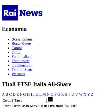
Economia
Borsa Italiana
Borse Estere
Cambi
Diritti
Fondi italiani
Fondi esteri
Obbligazioni
Titoli di Stato
Warrants
Titoli FTSE Italia All-Share
A
B
C
D
E
F
G
H
I
J
K
L
M
N
O
P
Q
R
S
T
U
V
W
X
Y
Z
Titoli
Uffic.
Min
Max
Flash
Ora flash
%Fl/Ri