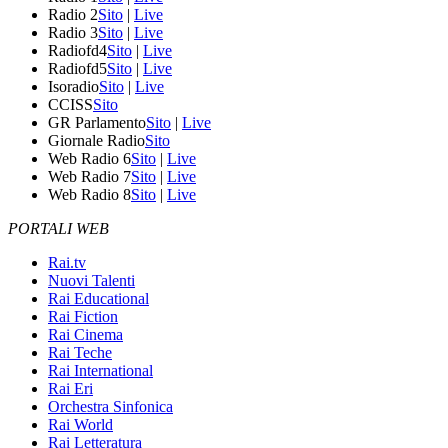
Radio 2
Sito
|
Live
Radio 3
Sito
|
Live
Radiofd4
Sito
|
Live
Radiofd5
Sito
|
Live
Isoradio
Sito
|
Live
CCISS
Sito
GR Parlamento
Sito
|
Live
Giornale Radio
Sito
Web Radio 6
Sito
|
Live
Web Radio 7
Sito
|
Live
Web Radio 8
Sito
|
Live
PORTALI WEB
Rai.tv
Nuovi Talenti
Rai Educational
Rai Fiction
Rai Cinema
Rai Teche
Rai International
Rai Eri
Orchestra Sinfonica
Rai World
Rai Letteratura