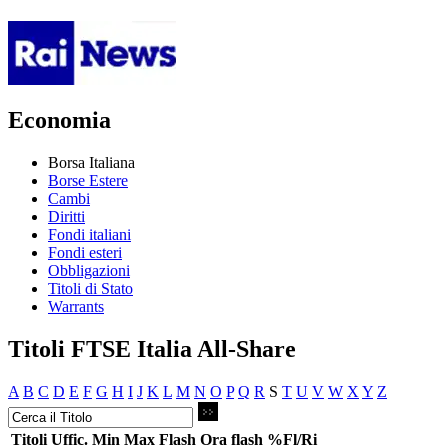
Economia
Borsa Italiana
Borse Estere
Cambi
Diritti
Fondi italiani
Fondi esteri
Obbligazioni
Titoli di Stato
Warrants
Titoli FTSE Italia All-Share
A
B
C
D
E
F
G
H
I
J
K
L
M
N
O
P
Q
R
S
T
U
V
W
X
Y
Z
Titoli
Uffic.
Min
Max
Flash
Ora flash
%Fl/Ri