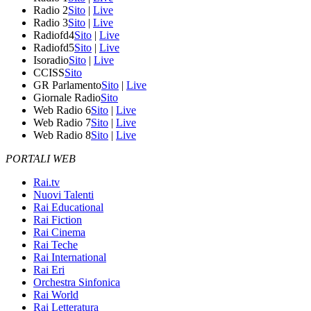
Radio 2
Sito
|
Live
Radio 3
Sito
|
Live
Radiofd4
Sito
|
Live
Radiofd5
Sito
|
Live
Isoradio
Sito
|
Live
CCISS
Sito
GR Parlamento
Sito
|
Live
Giornale Radio
Sito
Web Radio 6
Sito
|
Live
Web Radio 7
Sito
|
Live
Web Radio 8
Sito
|
Live
PORTALI WEB
Rai.tv
Nuovi Talenti
Rai Educational
Rai Fiction
Rai Cinema
Rai Teche
Rai International
Rai Eri
Orchestra Sinfonica
Rai World
Rai Letteratura