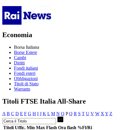
Economia
Borsa Italiana
Borse Estere
Cambi
Diritti
Fondi italiani
Fondi esteri
Obbligazioni
Titoli di Stato
Warrants
Titoli FTSE Italia All-Share
A
B
C
D
E
F
G
H
I
J
K
L
M
N
O
P
Q
R
S
T
U
V
W
X
Y
Z
Titoli
Uffic.
Min
Max
Flash
Ora flash
%Fl/Ri