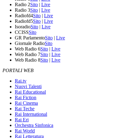
Radio 2
Sito
|
Live
Radio 3
Sito
|
Live
Radiofd4
Sito
|
Live
Radiofd5
Sito
|
Live
Isoradio
Sito
|
Live
CCISS
Sito
GR Parlamento
Sito
|
Live
Giornale Radio
Sito
Web Radio 6
Sito
|
Live
Web Radio 7
Sito
|
Live
Web Radio 8
Sito
|
Live
PORTALI WEB
Rai.tv
Nuovi Talenti
Rai Educational
Rai Fiction
Rai Cinema
Rai Teche
Rai International
Rai Eri
Orchestra Sinfonica
Rai World
Rai Letteratura