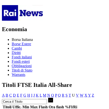
Economia
Borsa Italiana
Borse Estere
Cambi
Diritti
Fondi italiani
Fondi esteri
Obbligazioni
Titoli di Stato
Warrants
Titoli FTSE Italia All-Share
A
B
C
D
E
F
G
H
I
J
K
L
M
N
O
P
Q
R
S
T
U
V
W
X
Y
Z
Titoli
Uffic.
Min
Max
Flash
Ora flash
%Fl/Ri