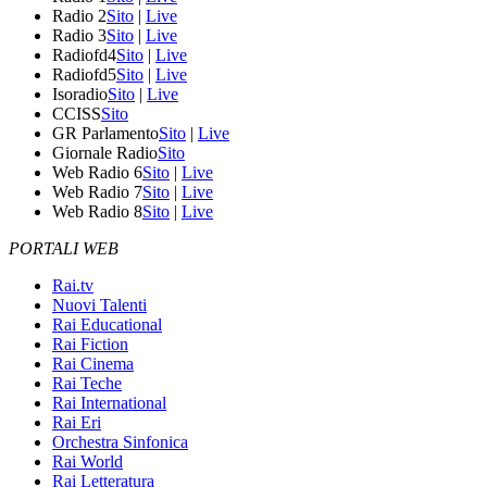
Radio 2
Sito
|
Live
Radio 3
Sito
|
Live
Radiofd4
Sito
|
Live
Radiofd5
Sito
|
Live
Isoradio
Sito
|
Live
CCISS
Sito
GR Parlamento
Sito
|
Live
Giornale Radio
Sito
Web Radio 6
Sito
|
Live
Web Radio 7
Sito
|
Live
Web Radio 8
Sito
|
Live
PORTALI WEB
Rai.tv
Nuovi Talenti
Rai Educational
Rai Fiction
Rai Cinema
Rai Teche
Rai International
Rai Eri
Orchestra Sinfonica
Rai World
Rai Letteratura