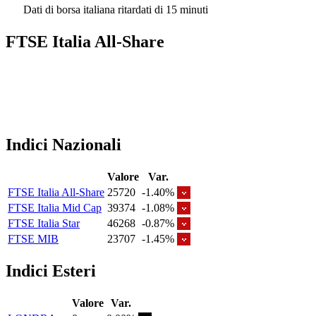
Dati di borsa italiana ritardati di 15 minuti
FTSE Italia All-Share
Indici Nazionali
Valore
Var.
FTSE Italia All-Share
25720
-1.40%
FTSE Italia Mid Cap
39374
-1.08%
FTSE Italia Star
46268
-0.87%
FTSE MIB
23707
-1.45%
Indici Esteri
Valore
Var.