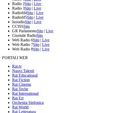
Radio 2
Sito
|
Live
Radio 3
Sito
|
Live
Radiofd4
Sito
|
Live
Radiofd5
Sito
|
Live
Isoradio
Sito
|
Live
CCISS
Sito
GR Parlamento
Sito
|
Live
Giornale Radio
Sito
Web Radio 6
Sito
|
Live
Web Radio 7
Sito
|
Live
Web Radio 8
Sito
|
Live
PORTALI WEB
Rai.tv
Nuovi Talenti
Rai Educational
Rai Fiction
Rai Cinema
Rai Teche
Rai International
Rai Eri
Orchestra Sinfonica
Rai World
Rai Letteratura