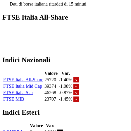
Dati di borsa italiana ritardati di 15 minuti
FTSE Italia All-Share
Indici Nazionali
Valore
Var.
FTSE Italia All-Share
25720
-1.40%
FTSE Italia Mid Cap
39374
-1.08%
FTSE Italia Star
46268
-0.87%
FTSE MIB
23707
-1.45%
Indici Esteri
Valore
Var.