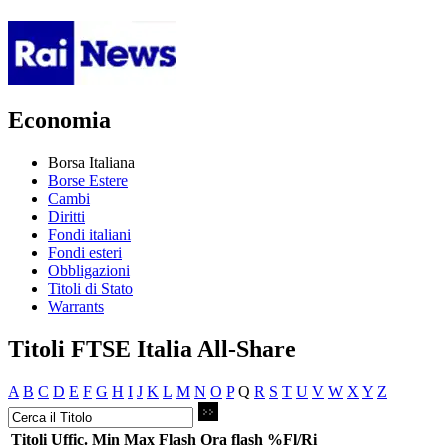
Economia
Borsa Italiana
Borse Estere
Cambi
Diritti
Fondi italiani
Fondi esteri
Obbligazioni
Titoli di Stato
Warrants
Titoli FTSE Italia All-Share
A
B
C
D
E
F
G
H
I
J
K
L
M
N
O
P
Q
R
S
T
U
V
W
X
Y
Z
Titoli
Uffic.
Min
Max
Flash
Ora flash
%Fl/Ri