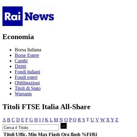
Economia
Borsa Italiana
Borse Estere
Cambi
Diritti
Fondi italiani
Fondi esteri
Obbligazioni
Titoli di Stato
Warrants
Titoli FTSE Italia All-Share
A
B
C
D
E
F
G
H
I
J
K
L
M
N
O
P
Q
R
S
T
U
V
W
X
Y
Z
Titoli
Uffic.
Min
Max
Flash
Ora flash
%Fl/Ri