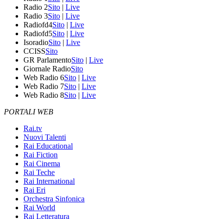
Radio 2
Sito
|
Live
Radio 3
Sito
|
Live
Radiofd4
Sito
|
Live
Radiofd5
Sito
|
Live
Isoradio
Sito
|
Live
CCISS
Sito
GR Parlamento
Sito
|
Live
Giornale Radio
Sito
Web Radio 6
Sito
|
Live
Web Radio 7
Sito
|
Live
Web Radio 8
Sito
|
Live
PORTALI WEB
Rai.tv
Nuovi Talenti
Rai Educational
Rai Fiction
Rai Cinema
Rai Teche
Rai International
Rai Eri
Orchestra Sinfonica
Rai World
Rai Letteratura