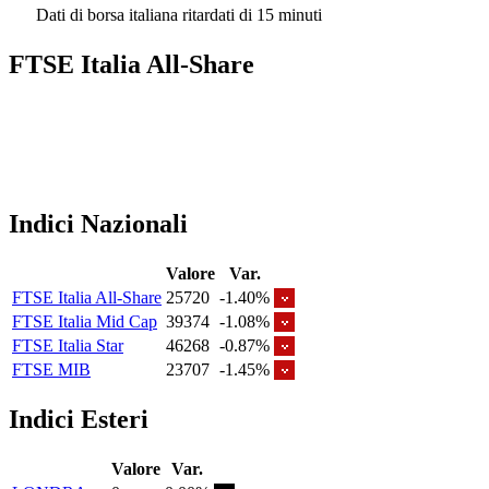
Dati di borsa italiana ritardati di 15 minuti
FTSE Italia All-Share
Indici Nazionali
Valore
Var.
FTSE Italia All-Share
25720
-1.40%
FTSE Italia Mid Cap
39374
-1.08%
FTSE Italia Star
46268
-0.87%
FTSE MIB
23707
-1.45%
Indici Esteri
Valore
Var.