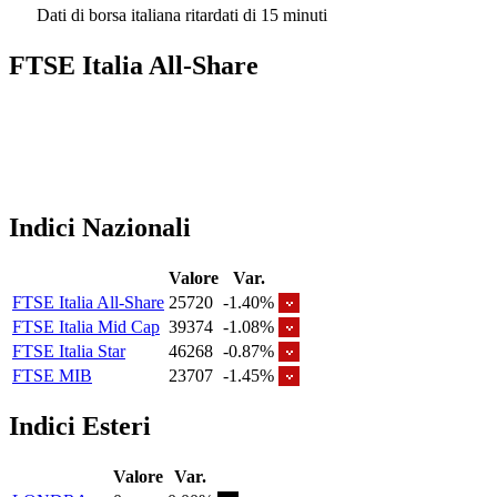
Dati di borsa italiana ritardati di 15 minuti
FTSE Italia All-Share
Indici Nazionali
Valore
Var.
FTSE Italia All-Share
25720
-1.40%
FTSE Italia Mid Cap
39374
-1.08%
FTSE Italia Star
46268
-0.87%
FTSE MIB
23707
-1.45%
Indici Esteri
Valore
Var.