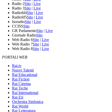
Radio 2
Sito
|
Live
Radio 3
Sito
|
Live
Radiofd4
Sito
|
Live
Radiofd5
Sito
|
Live
Isoradio
Sito
|
Live
CCISS
Sito
GR Parlamento
Sito
|
Live
Giornale Radio
Sito
Web Radio 6
Sito
|
Live
Web Radio 7
Sito
|
Live
Web Radio 8
Sito
|
Live
PORTALI WEB
Rai.tv
Nuovi Talenti
Rai Educational
Rai Fiction
Rai Cinema
Rai Teche
Rai International
Rai Eri
Orchestra Sinfonica
Rai World
Rai Letteratura