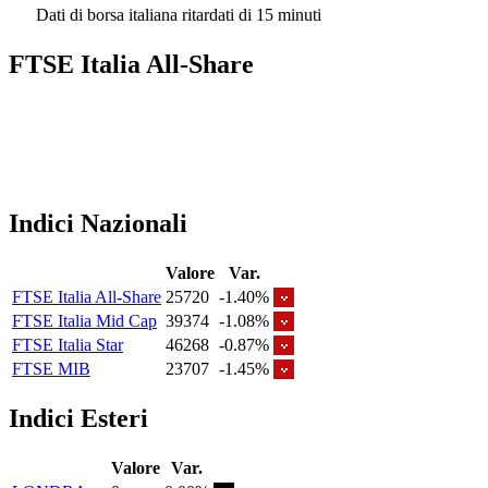
Dati di borsa italiana ritardati di 15 minuti
FTSE Italia All-Share
Indici Nazionali
Valore
Var.
FTSE Italia All-Share
25720
-1.40%
FTSE Italia Mid Cap
39374
-1.08%
FTSE Italia Star
46268
-0.87%
FTSE MIB
23707
-1.45%
Indici Esteri
Valore
Var.