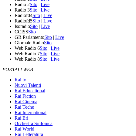
Radio 2
Sito
|
Live
Radio 3
Sito
|
Live
Radiofd4
Sito
|
Live
Radiofd5
Sito
|
Live
Isoradio
Sito
|
Live
CCISS
Sito
GR Parlamento
Sito
|
Live
Giornale Radio
Sito
Web Radio 6
Sito
|
Live
Web Radio 7
Sito
|
Live
Web Radio 8
Sito
|
Live
PORTALI WEB
Rai.tv
Nuovi Talenti
Rai Educational
Rai Fiction
Rai Cinema
Rai Teche
Rai International
Rai Eri
Orchestra Sinfonica
Rai World
Rai Letteratura