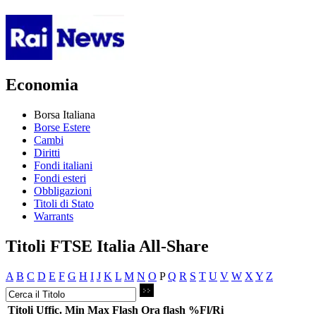
Economia
Borsa Italiana
Borse Estere
Cambi
Diritti
Fondi italiani
Fondi esteri
Obbligazioni
Titoli di Stato
Warrants
Titoli FTSE Italia All-Share
A
B
C
D
E
F
G
H
I
J
K
L
M
N
O
P
Q
R
S
T
U
V
W
X
Y
Z
Titoli
Uffic.
Min
Max
Flash
Ora flash
%Fl/Ri