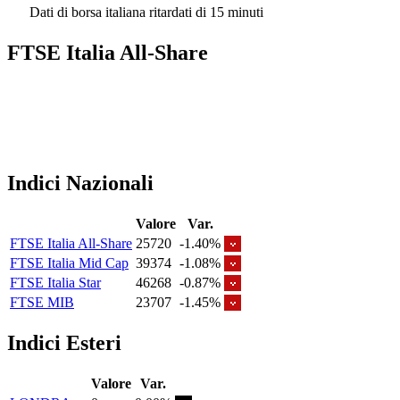
Dati di borsa italiana ritardati di 15 minuti
FTSE Italia All-Share
Indici Nazionali
Valore
Var.
FTSE Italia All-Share
25720
-1.40%
FTSE Italia Mid Cap
39374
-1.08%
FTSE Italia Star
46268
-0.87%
FTSE MIB
23707
-1.45%
Indici Esteri
Valore
Var.