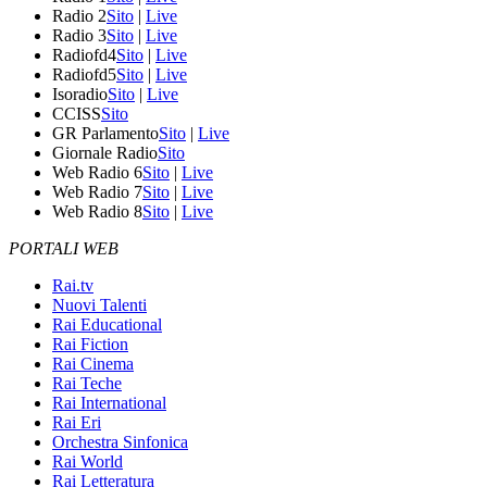
Radio 2
Sito
|
Live
Radio 3
Sito
|
Live
Radiofd4
Sito
|
Live
Radiofd5
Sito
|
Live
Isoradio
Sito
|
Live
CCISS
Sito
GR Parlamento
Sito
|
Live
Giornale Radio
Sito
Web Radio 6
Sito
|
Live
Web Radio 7
Sito
|
Live
Web Radio 8
Sito
|
Live
PORTALI WEB
Rai.tv
Nuovi Talenti
Rai Educational
Rai Fiction
Rai Cinema
Rai Teche
Rai International
Rai Eri
Orchestra Sinfonica
Rai World
Rai Letteratura