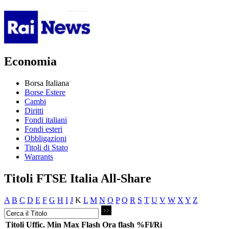
Economia
Borsa Italiana
Borse Estere
Cambi
Diritti
Fondi italiani
Fondi esteri
Obbligazioni
Titoli di Stato
Warrants
Titoli FTSE Italia All-Share
A
B
C
D
E
F
G
H
I
J
K
L
M
N
O
P
Q
R
S
T
U
V
W
X
Y
Z
Titoli
Uffic.
Min
Max
Flash
Ora flash
%Fl/Ri