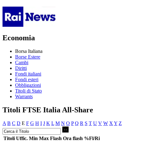
Economia
Borsa Italiana
Borse Estere
Cambi
Diritti
Fondi italiani
Fondi esteri
Obbligazioni
Titoli di Stato
Warrants
Titoli FTSE Italia All-Share
A
B
C
D
E
F
G
H
I
J
K
L
M
N
O
P
Q
R
S
T
U
V
W
X
Y
Z
Titoli
Uffic.
Min
Max
Flash
Ora flash
%Fl/Ri