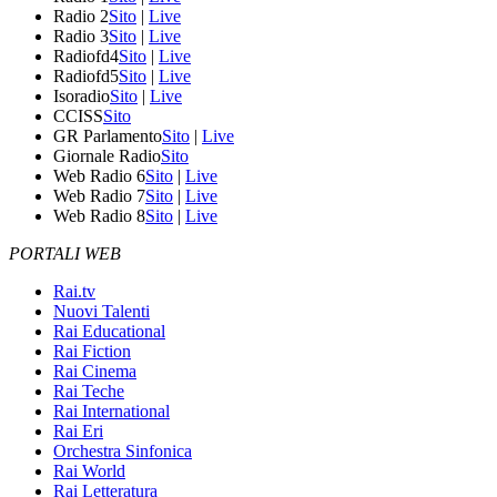
Radio 2
Sito
|
Live
Radio 3
Sito
|
Live
Radiofd4
Sito
|
Live
Radiofd5
Sito
|
Live
Isoradio
Sito
|
Live
CCISS
Sito
GR Parlamento
Sito
|
Live
Giornale Radio
Sito
Web Radio 6
Sito
|
Live
Web Radio 7
Sito
|
Live
Web Radio 8
Sito
|
Live
PORTALI WEB
Rai.tv
Nuovi Talenti
Rai Educational
Rai Fiction
Rai Cinema
Rai Teche
Rai International
Rai Eri
Orchestra Sinfonica
Rai World
Rai Letteratura