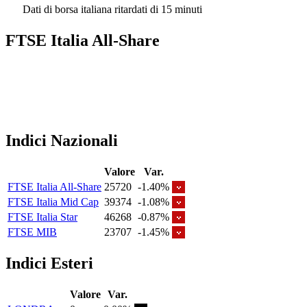
Dati di borsa italiana ritardati di 15 minuti
FTSE Italia All-Share
Indici Nazionali
Valore
Var.
FTSE Italia All-Share
25720
-1.40%
FTSE Italia Mid Cap
39374
-1.08%
FTSE Italia Star
46268
-0.87%
FTSE MIB
23707
-1.45%
Indici Esteri
Valore
Var.