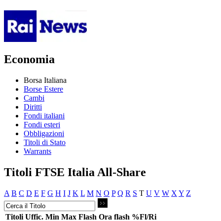
Economia
Borsa Italiana
Borse Estere
Cambi
Diritti
Fondi italiani
Fondi esteri
Obbligazioni
Titoli di Stato
Warrants
Titoli FTSE Italia All-Share
A
B
C
D
E
F
G
H
I
J
K
L
M
N
O
P
Q
R
S
T
U
V
W
X
Y
Z
Titoli
Uffic.
Min
Max
Flash
Ora flash
%Fl/Ri