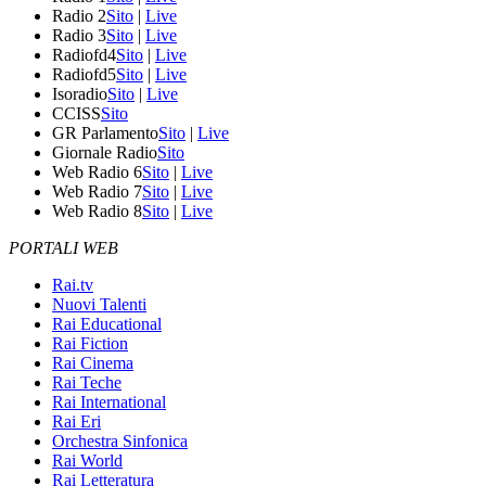
Radio 2
Sito
|
Live
Radio 3
Sito
|
Live
Radiofd4
Sito
|
Live
Radiofd5
Sito
|
Live
Isoradio
Sito
|
Live
CCISS
Sito
GR Parlamento
Sito
|
Live
Giornale Radio
Sito
Web Radio 6
Sito
|
Live
Web Radio 7
Sito
|
Live
Web Radio 8
Sito
|
Live
PORTALI WEB
Rai.tv
Nuovi Talenti
Rai Educational
Rai Fiction
Rai Cinema
Rai Teche
Rai International
Rai Eri
Orchestra Sinfonica
Rai World
Rai Letteratura