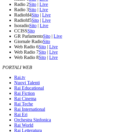
Radio 2
Sito
|
Live
Radio 3
Sito
|
Live
Radiofd4
Sito
|
Live
Radiofd5
Sito
|
Live
Isoradio
Sito
|
Live
CCISS
Sito
GR Parlamento
Sito
|
Live
Giornale Radio
Sito
Web Radio 6
Sito
|
Live
Web Radio 7
Sito
|
Live
Web Radio 8
Sito
|
Live
PORTALI WEB
Rai.tv
Nuovi Talenti
Rai Educational
Rai Fiction
Rai Cinema
Rai Teche
Rai International
Rai Eri
Orchestra Sinfonica
Rai World
Rai Letteratura