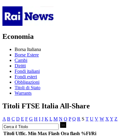
Economia
Borsa Italiana
Borse Estere
Cambi
Diritti
Fondi italiani
Fondi esteri
Obbligazioni
Titoli di Stato
Warrants
Titoli FTSE Italia All-Share
A
B
C
D
E
F
G
H
I
J
K
L
M
N
O
P
Q
R
S
T
U
V
W
X
Y
Z
Titoli
Uffic.
Min
Max
Flash
Ora flash
%Fl/Ri