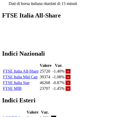
Dati di borsa italiana ritardati di 15 minuti
FTSE Italia All-Share
Indici Nazionali
Valore
Var.
FTSE Italia All-Share
25720
-1.40%
FTSE Italia Mid Cap
39374
-1.08%
FTSE Italia Star
46268
-0.87%
FTSE MIB
23707
-1.45%
Indici Esteri
Valore
Var.