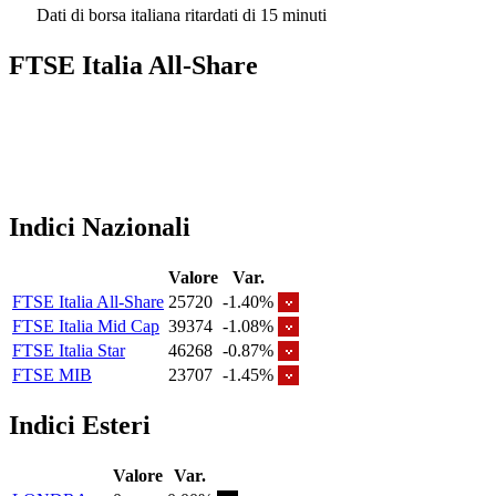
Dati di borsa italiana ritardati di 15 minuti
FTSE Italia All-Share
Indici Nazionali
Valore
Var.
FTSE Italia All-Share
25720
-1.40%
FTSE Italia Mid Cap
39374
-1.08%
FTSE Italia Star
46268
-0.87%
FTSE MIB
23707
-1.45%
Indici Esteri
Valore
Var.