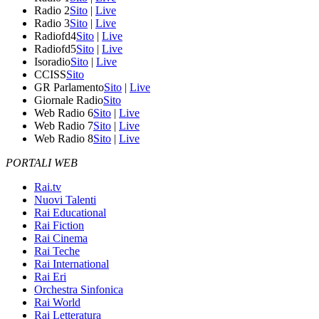
Radio 2
Sito
|
Live
Radio 3
Sito
|
Live
Radiofd4
Sito
|
Live
Radiofd5
Sito
|
Live
Isoradio
Sito
|
Live
CCISS
Sito
GR Parlamento
Sito
|
Live
Giornale Radio
Sito
Web Radio 6
Sito
|
Live
Web Radio 7
Sito
|
Live
Web Radio 8
Sito
|
Live
PORTALI WEB
Rai.tv
Nuovi Talenti
Rai Educational
Rai Fiction
Rai Cinema
Rai Teche
Rai International
Rai Eri
Orchestra Sinfonica
Rai World
Rai Letteratura