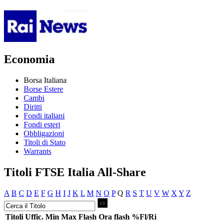
Economia
Borsa Italiana
Borse Estere
Cambi
Diritti
Fondi italiani
Fondi esteri
Obbligazioni
Titoli di Stato
Warrants
Titoli FTSE Italia All-Share
A
B
C
D
E
F
G
H
I
J
K
L
M
N
O
P
Q
R
S
T
U
V
W
X
Y
Z
Titoli
Uffic.
Min
Max
Flash
Ora flash
%Fl/Ri