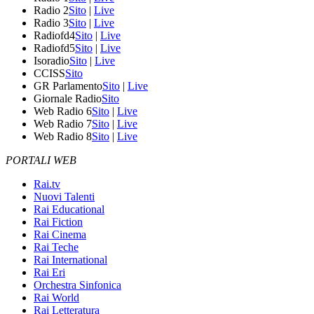
Radio 2
Sito
|
Live
Radio 3
Sito
|
Live
Radiofd4
Sito
|
Live
Radiofd5
Sito
|
Live
Isoradio
Sito
|
Live
CCISS
Sito
GR Parlamento
Sito
|
Live
Giornale Radio
Sito
Web Radio 6
Sito
|
Live
Web Radio 7
Sito
|
Live
Web Radio 8
Sito
|
Live
PORTALI WEB
Rai.tv
Nuovi Talenti
Rai Educational
Rai Fiction
Rai Cinema
Rai Teche
Rai International
Rai Eri
Orchestra Sinfonica
Rai World
Rai Letteratura