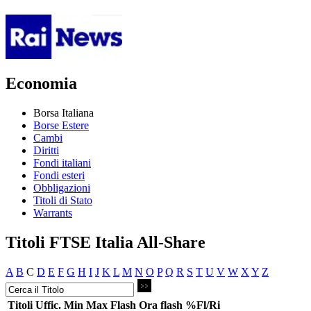
Economia
Borsa Italiana
Borse Estere
Cambi
Diritti
Fondi italiani
Fondi esteri
Obbligazioni
Titoli di Stato
Warrants
Titoli FTSE Italia All-Share
A
B
C
D
E
F
G
H
I
J
K
L
M
N
O
P
Q
R
S
T
U
V
W
X
Y
Z
Titoli
Uffic.
Min
Max
Flash
Ora flash
%Fl/Ri