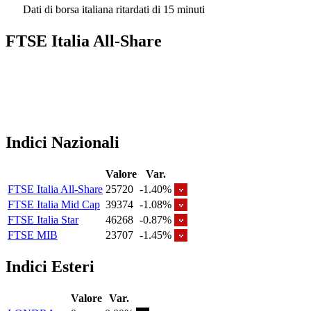
Dati di borsa italiana ritardati di 15 minuti
FTSE Italia All-Share
Indici Nazionali
Valore
Var.
FTSE Italia All-Share
25720
-1.40%
FTSE Italia Mid Cap
39374
-1.08%
FTSE Italia Star
46268
-0.87%
FTSE MIB
23707
-1.45%
Indici Esteri
Valore
Var.