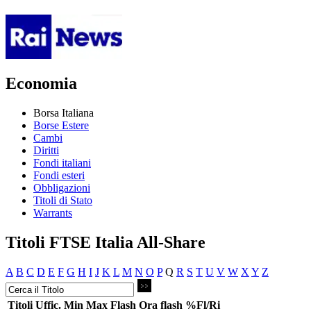
Economia
Borsa Italiana
Borse Estere
Cambi
Diritti
Fondi italiani
Fondi esteri
Obbligazioni
Titoli di Stato
Warrants
Titoli FTSE Italia All-Share
A
B
C
D
E
F
G
H
I
J
K
L
M
N
O
P
Q
R
S
T
U
V
W
X
Y
Z
Titoli
Uffic.
Min
Max
Flash
Ora flash
%Fl/Ri