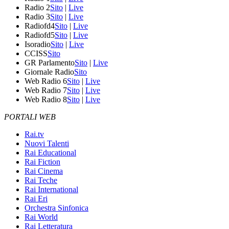
Radio 2
Sito
|
Live
Radio 3
Sito
|
Live
Radiofd4
Sito
|
Live
Radiofd5
Sito
|
Live
Isoradio
Sito
|
Live
CCISS
Sito
GR Parlamento
Sito
|
Live
Giornale Radio
Sito
Web Radio 6
Sito
|
Live
Web Radio 7
Sito
|
Live
Web Radio 8
Sito
|
Live
PORTALI WEB
Rai.tv
Nuovi Talenti
Rai Educational
Rai Fiction
Rai Cinema
Rai Teche
Rai International
Rai Eri
Orchestra Sinfonica
Rai World
Rai Letteratura