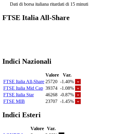
Dati di borsa italiana ritardati di 15 minuti
FTSE Italia All-Share
Indici Nazionali
Valore
Var.
FTSE Italia All-Share
25720
-1.40%
FTSE Italia Mid Cap
39374
-1.08%
FTSE Italia Star
46268
-0.87%
FTSE MIB
23707
-1.45%
Indici Esteri
Valore
Var.