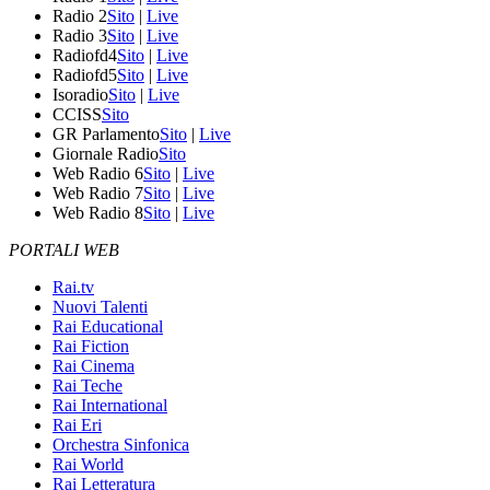
Radio 2
Sito
|
Live
Radio 3
Sito
|
Live
Radiofd4
Sito
|
Live
Radiofd5
Sito
|
Live
Isoradio
Sito
|
Live
CCISS
Sito
GR Parlamento
Sito
|
Live
Giornale Radio
Sito
Web Radio 6
Sito
|
Live
Web Radio 7
Sito
|
Live
Web Radio 8
Sito
|
Live
PORTALI WEB
Rai.tv
Nuovi Talenti
Rai Educational
Rai Fiction
Rai Cinema
Rai Teche
Rai International
Rai Eri
Orchestra Sinfonica
Rai World
Rai Letteratura