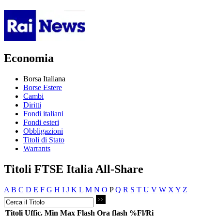
Economia
Borsa Italiana
Borse Estere
Cambi
Diritti
Fondi italiani
Fondi esteri
Obbligazioni
Titoli di Stato
Warrants
Titoli FTSE Italia All-Share
A
B
C
D
E
F
G
H
I
J
K
L
M
N
O
P
Q
R
S
T
U
V
W
X
Y
Z
Titoli
Uffic.
Min
Max
Flash
Ora flash
%Fl/Ri