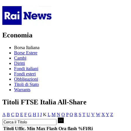
Economia
Borsa Italiana
Borse Estere
Cambi
Diritti
Fondi italiani
Fondi esteri
Obbligazioni
Titoli di Stato
Warrants
Titoli FTSE Italia All-Share
A
B
C
D
E
F
G
H
I
J
K
L
M
N
O
P
Q
R
S
T
U
V
W
X
Y
Z
Titoli
Uffic.
Min
Max
Flash
Ora flash
%Fl/Ri