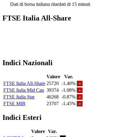
Dati di borsa italiana ritardati di 15 minuti
FTSE Italia All-Share
Indici Nazionali
Valore
Var.
FTSE Italia All-Share
25720
-1.40%
FTSE Italia Mid Cap
39374
-1.08%
FTSE Italia Star
46268
-0.87%
FTSE MIB
23707
-1.45%
Indici Esteri
Valore
Var.