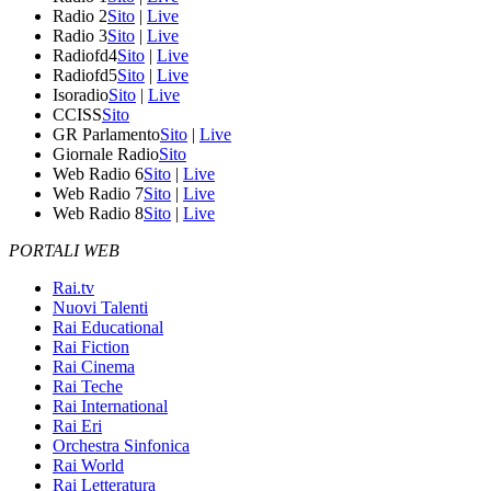
Radio 2
Sito
|
Live
Radio 3
Sito
|
Live
Radiofd4
Sito
|
Live
Radiofd5
Sito
|
Live
Isoradio
Sito
|
Live
CCISS
Sito
GR Parlamento
Sito
|
Live
Giornale Radio
Sito
Web Radio 6
Sito
|
Live
Web Radio 7
Sito
|
Live
Web Radio 8
Sito
|
Live
PORTALI WEB
Rai.tv
Nuovi Talenti
Rai Educational
Rai Fiction
Rai Cinema
Rai Teche
Rai International
Rai Eri
Orchestra Sinfonica
Rai World
Rai Letteratura