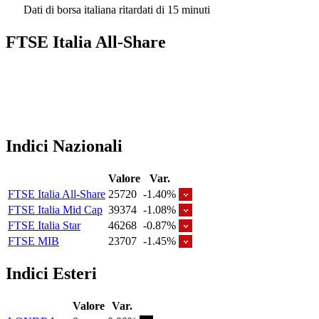
Dati di borsa italiana ritardati di 15 minuti
FTSE Italia All-Share
Indici Nazionali
Valore
Var.
FTSE Italia All-Share
25720
-1.40%
FTSE Italia Mid Cap
39374
-1.08%
FTSE Italia Star
46268
-0.87%
FTSE MIB
23707
-1.45%
Indici Esteri
Valore
Var.