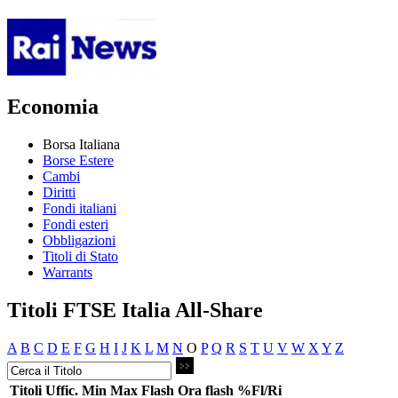
Economia
Borsa Italiana
Borse Estere
Cambi
Diritti
Fondi italiani
Fondi esteri
Obbligazioni
Titoli di Stato
Warrants
Titoli FTSE Italia All-Share
A
B
C
D
E
F
G
H
I
J
K
L
M
N
O
P
Q
R
S
T
U
V
W
X
Y
Z
Titoli
Uffic.
Min
Max
Flash
Ora flash
%Fl/Ri