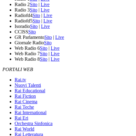
Radio 2
Sito
|
Live
Radio 3
Sito
|
Live
Radiofd4
Sito
|
Live
Radiofd5
Sito
|
Live
Isoradio
Sito
|
Live
CCISS
Sito
GR Parlamento
Sito
|
Live
Giornale Radio
Sito
Web Radio 6
Sito
|
Live
Web Radio 7
Sito
|
Live
Web Radio 8
Sito
|
Live
PORTALI WEB
Rai.tv
Nuovi Talenti
Rai Educational
Rai Fiction
Rai Cinema
Rai Teche
Rai International
Rai Eri
Orchestra Sinfonica
Rai World
Rai Letteratura