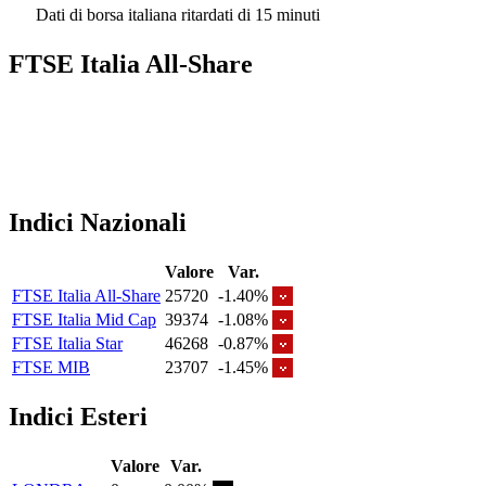
Dati di borsa italiana ritardati di 15 minuti
FTSE Italia All-Share
Indici Nazionali
Valore
Var.
FTSE Italia All-Share
25720
-1.40%
FTSE Italia Mid Cap
39374
-1.08%
FTSE Italia Star
46268
-0.87%
FTSE MIB
23707
-1.45%
Indici Esteri
Valore
Var.