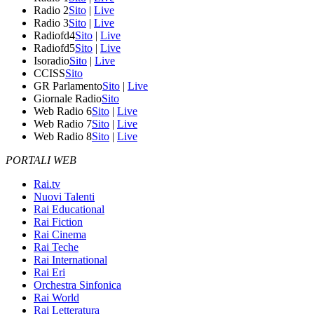
Radio 2
Sito
|
Live
Radio 3
Sito
|
Live
Radiofd4
Sito
|
Live
Radiofd5
Sito
|
Live
Isoradio
Sito
|
Live
CCISS
Sito
GR Parlamento
Sito
|
Live
Giornale Radio
Sito
Web Radio 6
Sito
|
Live
Web Radio 7
Sito
|
Live
Web Radio 8
Sito
|
Live
PORTALI WEB
Rai.tv
Nuovi Talenti
Rai Educational
Rai Fiction
Rai Cinema
Rai Teche
Rai International
Rai Eri
Orchestra Sinfonica
Rai World
Rai Letteratura