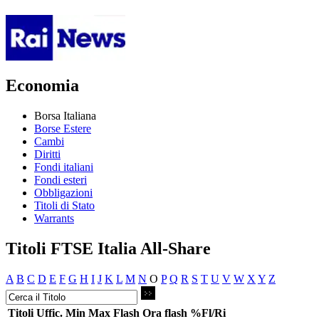
Economia
Borsa Italiana
Borse Estere
Cambi
Diritti
Fondi italiani
Fondi esteri
Obbligazioni
Titoli di Stato
Warrants
Titoli FTSE Italia All-Share
A
B
C
D
E
F
G
H
I
J
K
L
M
N
O
P
Q
R
S
T
U
V
W
X
Y
Z
Titoli
Uffic.
Min
Max
Flash
Ora flash
%Fl/Ri