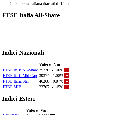
Dati di borsa italiana ritardati di 15 minuti
FTSE Italia All-Share
Indici Nazionali
Valore
Var.
FTSE Italia All-Share
25720
-1.40%
FTSE Italia Mid Cap
39374
-1.08%
FTSE Italia Star
46268
-0.87%
FTSE MIB
23707
-1.45%
Indici Esteri
Valore
Var.