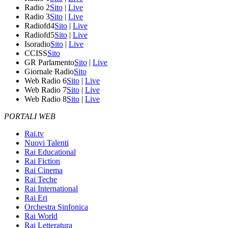
Radio 2
Sito
|
Live
Radio 3
Sito
|
Live
Radiofd4
Sito
|
Live
Radiofd5
Sito
|
Live
Isoradio
Sito
|
Live
CCISS
Sito
GR Parlamento
Sito
|
Live
Giornale Radio
Sito
Web Radio 6
Sito
|
Live
Web Radio 7
Sito
|
Live
Web Radio 8
Sito
|
Live
PORTALI WEB
Rai.tv
Nuovi Talenti
Rai Educational
Rai Fiction
Rai Cinema
Rai Teche
Rai International
Rai Eri
Orchestra Sinfonica
Rai World
Rai Letteratura