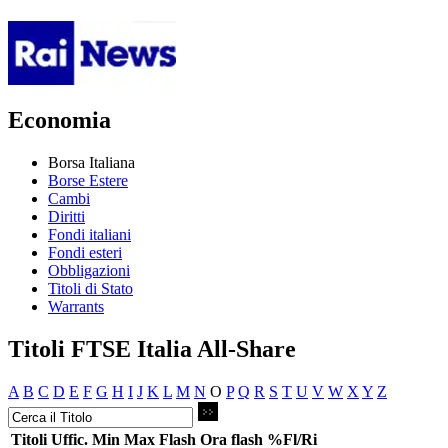
Economia
Borsa Italiana
Borse Estere
Cambi
Diritti
Fondi italiani
Fondi esteri
Obbligazioni
Titoli di Stato
Warrants
Titoli FTSE Italia All-Share
A
B
C
D
E
F
G
H
I
J
K
L
M
N
O
P
Q
R
S
T
U
V
W
X
Y
Z
Titoli
Uffic.
Min
Max
Flash
Ora flash
%Fl/Ri