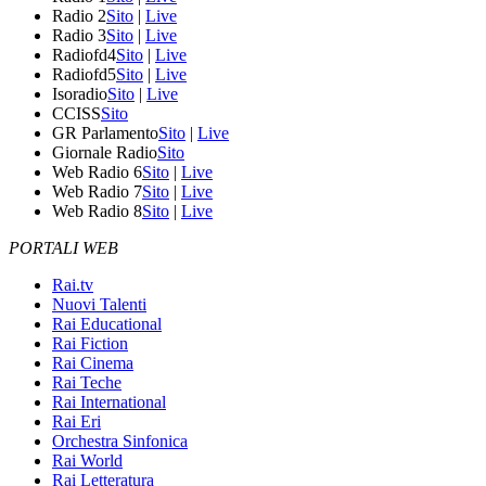
Radio 2
Sito
|
Live
Radio 3
Sito
|
Live
Radiofd4
Sito
|
Live
Radiofd5
Sito
|
Live
Isoradio
Sito
|
Live
CCISS
Sito
GR Parlamento
Sito
|
Live
Giornale Radio
Sito
Web Radio 6
Sito
|
Live
Web Radio 7
Sito
|
Live
Web Radio 8
Sito
|
Live
PORTALI WEB
Rai.tv
Nuovi Talenti
Rai Educational
Rai Fiction
Rai Cinema
Rai Teche
Rai International
Rai Eri
Orchestra Sinfonica
Rai World
Rai Letteratura