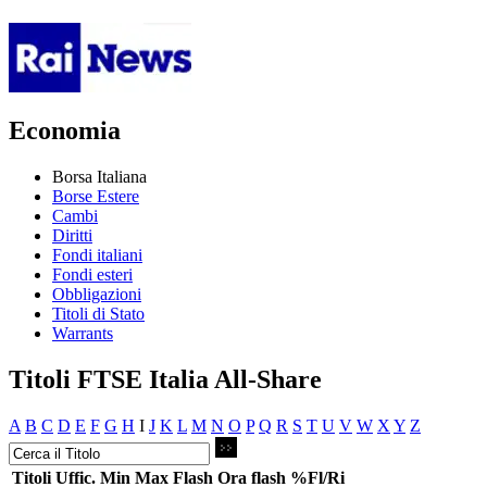
Economia
Borsa Italiana
Borse Estere
Cambi
Diritti
Fondi italiani
Fondi esteri
Obbligazioni
Titoli di Stato
Warrants
Titoli FTSE Italia All-Share
A
B
C
D
E
F
G
H
I
J
K
L
M
N
O
P
Q
R
S
T
U
V
W
X
Y
Z
Titoli
Uffic.
Min
Max
Flash
Ora flash
%Fl/Ri