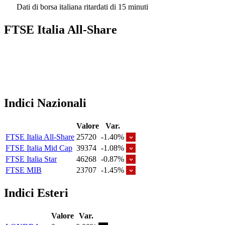
Dati di borsa italiana ritardati di 15 minuti
FTSE Italia All-Share
Indici Nazionali
Valore
Var.
FTSE Italia All-Share
25720
-1.40%
FTSE Italia Mid Cap
39374
-1.08%
FTSE Italia Star
46268
-0.87%
FTSE MIB
23707
-1.45%
Indici Esteri
Valore
Var.