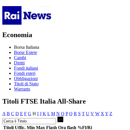
Economia
Borsa Italiana
Borse Estere
Cambi
Diritti
Fondi italiani
Fondi esteri
Obbligazioni
Titoli di Stato
Warrants
Titoli FTSE Italia All-Share
A
B
C
D
E
F
G
H
I
J
K
L
M
N
O
P
Q
R
S
T
U
V
W
X
Y
Z
Titoli
Uffic.
Min
Max
Flash
Ora flash
%Fl/Ri