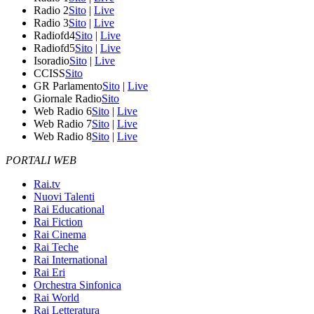
Radio 2
Sito
|
Live
Radio 3
Sito
|
Live
Radiofd4
Sito
|
Live
Radiofd5
Sito
|
Live
Isoradio
Sito
|
Live
CCISS
Sito
GR Parlamento
Sito
|
Live
Giornale Radio
Sito
Web Radio 6
Sito
|
Live
Web Radio 7
Sito
|
Live
Web Radio 8
Sito
|
Live
PORTALI WEB
Rai.tv
Nuovi Talenti
Rai Educational
Rai Fiction
Rai Cinema
Rai Teche
Rai International
Rai Eri
Orchestra Sinfonica
Rai World
Rai Letteratura