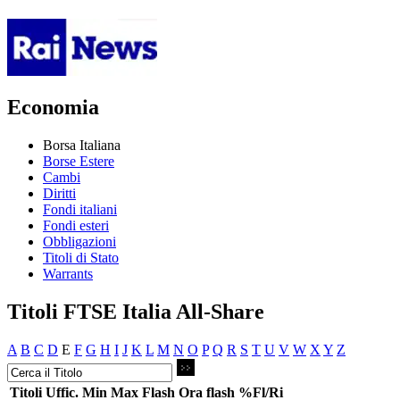
Economia
Borsa Italiana
Borse Estere
Cambi
Diritti
Fondi italiani
Fondi esteri
Obbligazioni
Titoli di Stato
Warrants
Titoli FTSE Italia All-Share
A
B
C
D
E
F
G
H
I
J
K
L
M
N
O
P
Q
R
S
T
U
V
W
X
Y
Z
Titoli
Uffic.
Min
Max
Flash
Ora flash
%Fl/Ri