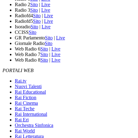
Radio 2
Sito
|
Live
Radio 3
Sito
|
Live
Radiofd4
Sito
|
Live
Radiofd5
Sito
|
Live
Isoradio
Sito
|
Live
CCISS
Sito
GR Parlamento
Sito
|
Live
Giornale Radio
Sito
Web Radio 6
Sito
|
Live
Web Radio 7
Sito
|
Live
Web Radio 8
Sito
|
Live
PORTALI WEB
Rai.tv
Nuovi Talenti
Rai Educational
Rai Fiction
Rai Cinema
Rai Teche
Rai International
Rai Eri
Orchestra Sinfonica
Rai World
Rai Letteratura