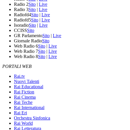
Radio 2
Sito
|
Live
Radio 3
Sito
|
Live
Radiofd4
Sito
|
Live
Radiofd5
Sito
|
Live
Isoradio
Sito
|
Live
CCISS
Sito
GR Parlamento
Sito
|
Live
Giornale Radio
Sito
Web Radio 6
Sito
|
Live
Web Radio 7
Sito
|
Live
Web Radio 8
Sito
|
Live
PORTALI WEB
Rai.tv
Nuovi Talenti
Rai Educational
Rai Fiction
Rai Cinema
Rai Teche
Rai International
Rai Eri
Orchestra Sinfonica
Rai World
Rai Letteratura