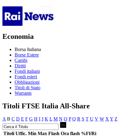
Economia
Borsa Italiana
Borse Estere
Cambi
Diritti
Fondi italiani
Fondi esteri
Obbligazioni
Titoli di Stato
Warrants
Titoli FTSE Italia All-Share
A
B
C
D
E
F
G
H
I
J
K
L
M
N
O
P
Q
R
S
T
U
V
W
X
Y
Z
Titoli
Uffic.
Min
Max
Flash
Ora flash
%Fl/Ri