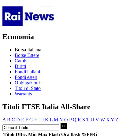
Economia
Borsa Italiana
Borse Estere
Cambi
Diritti
Fondi italiani
Fondi esteri
Obbligazioni
Titoli di Stato
Warrants
Titoli FTSE Italia All-Share
A
B
C
D
E
F
G
H
I
J
K
L
M
N
O
P
Q
R
S
T
U
V
W
X
Y
Z
Titoli
Uffic.
Min
Max
Flash
Ora flash
%Fl/Ri