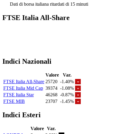
Dati di borsa italiana ritardati di 15 minuti
FTSE Italia All-Share
Indici Nazionali
Valore
Var.
FTSE Italia All-Share
25720
-1.40%
FTSE Italia Mid Cap
39374
-1.08%
FTSE Italia Star
46268
-0.87%
FTSE MIB
23707
-1.45%
Indici Esteri
Valore
Var.