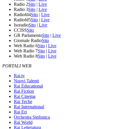
Radio 2
Sito
|
Live
Radio 3
Sito
|
Live
Radiofd4
Sito
|
Live
Radiofd5
Sito
|
Live
Isoradio
Sito
|
Live
CCISS
Sito
GR Parlamento
Sito
|
Live
Giornale Radio
Sito
Web Radio 6
Sito
|
Live
Web Radio 7
Sito
|
Live
Web Radio 8
Sito
|
Live
PORTALI WEB
Rai.tv
Nuovi Talenti
Rai Educational
Rai Fiction
Rai Cinema
Rai Teche
Rai International
Rai Eri
Orchestra Sinfonica
Rai World
Rai Letteratura