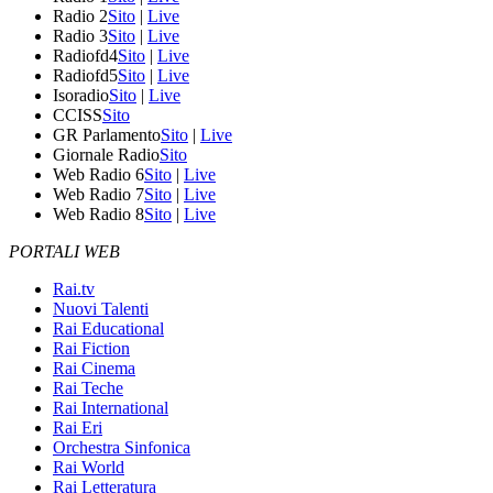
Radio 2
Sito
|
Live
Radio 3
Sito
|
Live
Radiofd4
Sito
|
Live
Radiofd5
Sito
|
Live
Isoradio
Sito
|
Live
CCISS
Sito
GR Parlamento
Sito
|
Live
Giornale Radio
Sito
Web Radio 6
Sito
|
Live
Web Radio 7
Sito
|
Live
Web Radio 8
Sito
|
Live
PORTALI WEB
Rai.tv
Nuovi Talenti
Rai Educational
Rai Fiction
Rai Cinema
Rai Teche
Rai International
Rai Eri
Orchestra Sinfonica
Rai World
Rai Letteratura