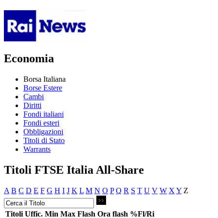
Economia
Borsa Italiana
Borse Estere
Cambi
Diritti
Fondi italiani
Fondi esteri
Obbligazioni
Titoli di Stato
Warrants
Titoli FTSE Italia All-Share
A
B
C
D
E
F
G
H
I
J
K
L
M
N
O
P
Q
R
S
T
U
V
W
X
Y
Z
Titoli
Uffic.
Min
Max
Flash
Ora flash
%Fl/Ri