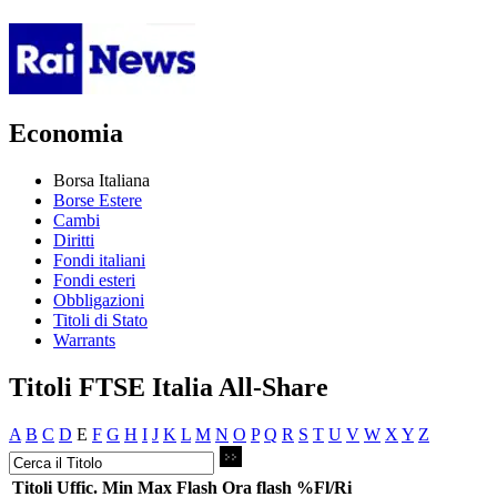
Economia
Borsa Italiana
Borse Estere
Cambi
Diritti
Fondi italiani
Fondi esteri
Obbligazioni
Titoli di Stato
Warrants
Titoli FTSE Italia All-Share
A
B
C
D
E
F
G
H
I
J
K
L
M
N
O
P
Q
R
S
T
U
V
W
X
Y
Z
Titoli
Uffic.
Min
Max
Flash
Ora flash
%Fl/Ri