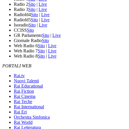
Radio 2
Sito
|
Live
Radio 3
Sito
|
Live
Radiofd4
Sito
|
Live
Radiofd5
Sito
|
Live
Isoradio
Sito
|
Live
CCISS
Sito
GR Parlamento
Sito
|
Live
Giornale Radio
Sito
Web Radio 6
Sito
|
Live
Web Radio 7
Sito
|
Live
Web Radio 8
Sito
|
Live
PORTALI WEB
Rai.tv
Nuovi Talenti
Rai Educational
Rai Fiction
Rai Cinema
Rai Teche
Rai International
Rai Eri
Orchestra Sinfonica
Rai World
Rai Letteratura