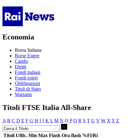
Economia
Borsa Italiana
Borse Estere
Cambi
Diritti
Fondi italiani
Fondi esteri
Obbligazioni
Titoli di Stato
Warrants
Titoli FTSE Italia All-Share
A
B
C
D
E
F
G
H
I
J
K
L
M
N
O
P
Q
R
S
T
U
V
W
X
Y
Z
Titoli
Uffic.
Min
Max
Flash
Ora flash
%Fl/Ri