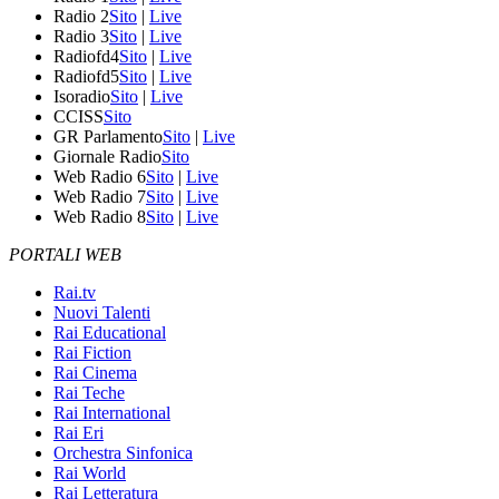
Radio 2
Sito
|
Live
Radio 3
Sito
|
Live
Radiofd4
Sito
|
Live
Radiofd5
Sito
|
Live
Isoradio
Sito
|
Live
CCISS
Sito
GR Parlamento
Sito
|
Live
Giornale Radio
Sito
Web Radio 6
Sito
|
Live
Web Radio 7
Sito
|
Live
Web Radio 8
Sito
|
Live
PORTALI WEB
Rai.tv
Nuovi Talenti
Rai Educational
Rai Fiction
Rai Cinema
Rai Teche
Rai International
Rai Eri
Orchestra Sinfonica
Rai World
Rai Letteratura