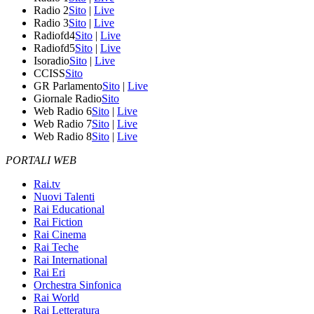
Radio 2
Sito
|
Live
Radio 3
Sito
|
Live
Radiofd4
Sito
|
Live
Radiofd5
Sito
|
Live
Isoradio
Sito
|
Live
CCISS
Sito
GR Parlamento
Sito
|
Live
Giornale Radio
Sito
Web Radio 6
Sito
|
Live
Web Radio 7
Sito
|
Live
Web Radio 8
Sito
|
Live
PORTALI WEB
Rai.tv
Nuovi Talenti
Rai Educational
Rai Fiction
Rai Cinema
Rai Teche
Rai International
Rai Eri
Orchestra Sinfonica
Rai World
Rai Letteratura