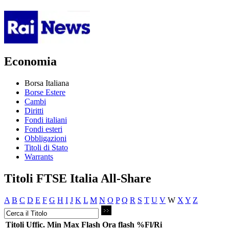
Economia
Borsa Italiana
Borse Estere
Cambi
Diritti
Fondi italiani
Fondi esteri
Obbligazioni
Titoli di Stato
Warrants
Titoli FTSE Italia All-Share
A
B
C
D
E
F
G
H
I
J
K
L
M
N
O
P
Q
R
S
T
U
V
W
X
Y
Z
Titoli
Uffic.
Min
Max
Flash
Ora flash
%Fl/Ri