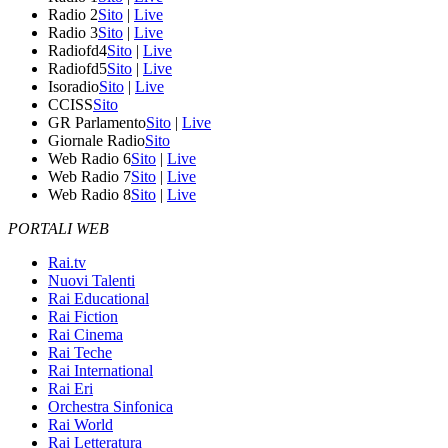
Radio 2
Sito
|
Live
Radio 3
Sito
|
Live
Radiofd4
Sito
|
Live
Radiofd5
Sito
|
Live
Isoradio
Sito
|
Live
CCISS
Sito
GR Parlamento
Sito
|
Live
Giornale Radio
Sito
Web Radio 6
Sito
|
Live
Web Radio 7
Sito
|
Live
Web Radio 8
Sito
|
Live
PORTALI WEB
Rai.tv
Nuovi Talenti
Rai Educational
Rai Fiction
Rai Cinema
Rai Teche
Rai International
Rai Eri
Orchestra Sinfonica
Rai World
Rai Letteratura