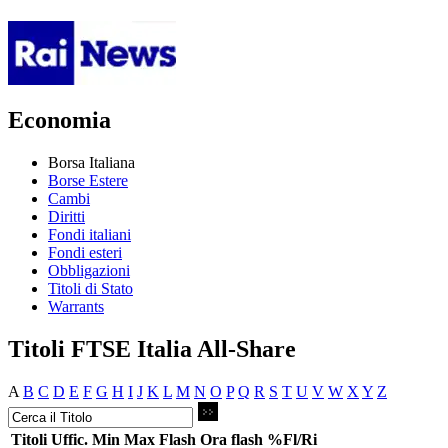
Economia
Borsa Italiana
Borse Estere
Cambi
Diritti
Fondi italiani
Fondi esteri
Obbligazioni
Titoli di Stato
Warrants
Titoli FTSE Italia All-Share
A
B
C
D
E
F
G
H
I
J
K
L
M
N
O
P
Q
R
S
T
U
V
W
X
Y
Z
Titoli
Uffic.
Min
Max
Flash
Ora flash
%Fl/Ri