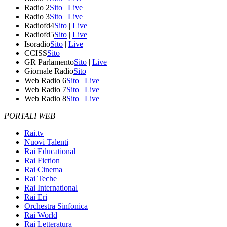
Radio 2
Sito
|
Live
Radio 3
Sito
|
Live
Radiofd4
Sito
|
Live
Radiofd5
Sito
|
Live
Isoradio
Sito
|
Live
CCISS
Sito
GR Parlamento
Sito
|
Live
Giornale Radio
Sito
Web Radio 6
Sito
|
Live
Web Radio 7
Sito
|
Live
Web Radio 8
Sito
|
Live
PORTALI WEB
Rai.tv
Nuovi Talenti
Rai Educational
Rai Fiction
Rai Cinema
Rai Teche
Rai International
Rai Eri
Orchestra Sinfonica
Rai World
Rai Letteratura