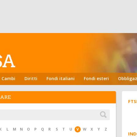
Cambi
Diritti
Fondi italiani
Fondi esteri
Obbligaz
HARE
FTS
K
L
M
N
O
P
Q
R
S
T
U
V
W
X
Y
Z
IND