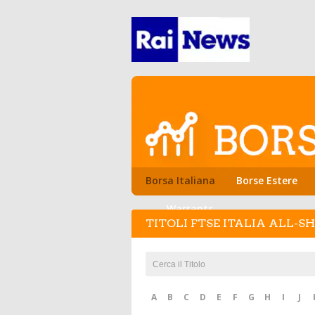
Borsa Italiana
Borse Estere
Warrants
TITOLI FTSE ITALIA ALL-S
A
B
C
D
E
F
G
H
I
J