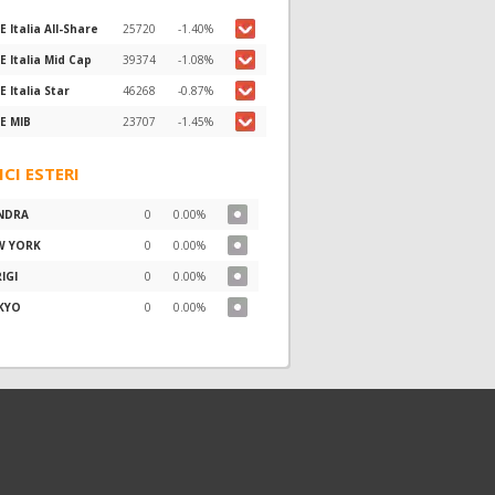
E Italia All-Share
25720
-1.40%
E Italia Mid Cap
39374
-1.08%
E Italia Star
46268
-0.87%
E MIB
23707
-1.45%
ICI ESTERI
NDRA
0
0.00%
W YORK
0
0.00%
IGI
0
0.00%
KYO
0
0.00%