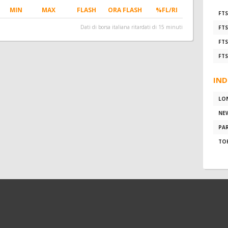
MIN
MAX
FLASH
ORA FLASH
%FL/RI
FTS
Dati di borsa italiana ritardati di 15 minuti
FTS
FTS
FTS
IND
LO
NE
PAR
TO