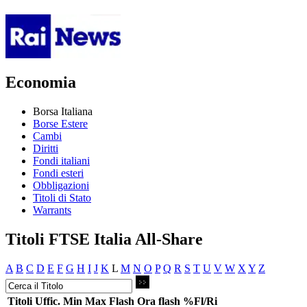
Economia
Borsa Italiana
Borse Estere
Cambi
Diritti
Fondi italiani
Fondi esteri
Obbligazioni
Titoli di Stato
Warrants
Titoli FTSE Italia All-Share
A
B
C
D
E
F
G
H
I
J
K
L
M
N
O
P
Q
R
S
T
U
V
W
X
Y
Z
Titoli
Uffic.
Min
Max
Flash
Ora flash
%Fl/Ri