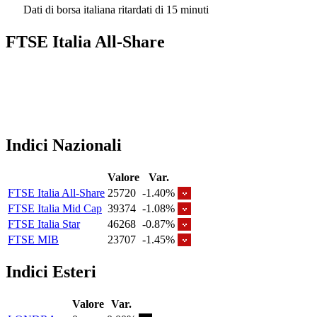
Dati di borsa italiana ritardati di 15 minuti
FTSE Italia All-Share
Indici Nazionali
Valore
Var.
FTSE Italia All-Share
25720
-1.40%
FTSE Italia Mid Cap
39374
-1.08%
FTSE Italia Star
46268
-0.87%
FTSE MIB
23707
-1.45%
Indici Esteri
Valore
Var.