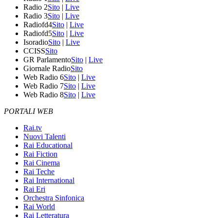
Radio 2
Sito
|
Live
Radio 3
Sito
|
Live
Radiofd4
Sito
|
Live
Radiofd5
Sito
|
Live
Isoradio
Sito
|
Live
CCISS
Sito
GR Parlamento
Sito
|
Live
Giornale Radio
Sito
Web Radio 6
Sito
|
Live
Web Radio 7
Sito
|
Live
Web Radio 8
Sito
|
Live
PORTALI WEB
Rai.tv
Nuovi Talenti
Rai Educational
Rai Fiction
Rai Cinema
Rai Teche
Rai International
Rai Eri
Orchestra Sinfonica
Rai World
Rai Letteratura