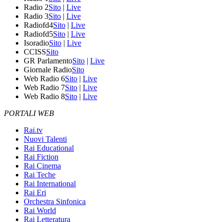
Radio 2
Sito
|
Live
Radio 3
Sito
|
Live
Radiofd4
Sito
|
Live
Radiofd5
Sito
|
Live
Isoradio
Sito
|
Live
CCISS
Sito
GR Parlamento
Sito
|
Live
Giornale Radio
Sito
Web Radio 6
Sito
|
Live
Web Radio 7
Sito
|
Live
Web Radio 8
Sito
|
Live
PORTALI WEB
Rai.tv
Nuovi Talenti
Rai Educational
Rai Fiction
Rai Cinema
Rai Teche
Rai International
Rai Eri
Orchestra Sinfonica
Rai World
Rai Letteratura