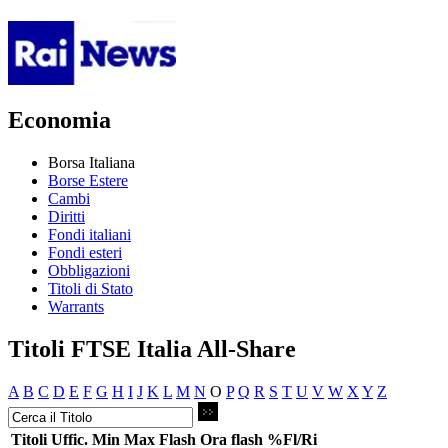
Economia
Borsa Italiana
Borse Estere
Cambi
Diritti
Fondi italiani
Fondi esteri
Obbligazioni
Titoli di Stato
Warrants
Titoli FTSE Italia All-Share
A
B
C
D
E
F
G
H
I
J
K
L
M
N
O
P
Q
R
S
T
U
V
W
X
Y
Z
Titoli
Uffic.
Min
Max
Flash
Ora flash
%Fl/Ri