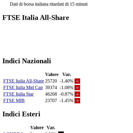
Dati di borsa italiana ritardati di 15 minuti
FTSE Italia All-Share
Indici Nazionali
Valore
Var.
FTSE Italia All-Share
25720
-1.40%
FTSE Italia Mid Cap
39374
-1.08%
FTSE Italia Star
46268
-0.87%
FTSE MIB
23707
-1.45%
Indici Esteri
Valore
Var.