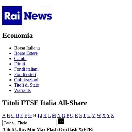
Economia
Borsa Italiana
Borse Estere
Cambi
Diritti
Fondi italiani
Fondi esteri
Obbligazioni
Titoli di Stato
Warrants
Titoli FTSE Italia All-Share
A
B
C
D
E
F
G
H
I
J
K
L
M
N
O
P
Q
R
S
T
U
V
W
X
Y
Z
Titoli
Uffic.
Min
Max
Flash
Ora flash
%Fl/Ri