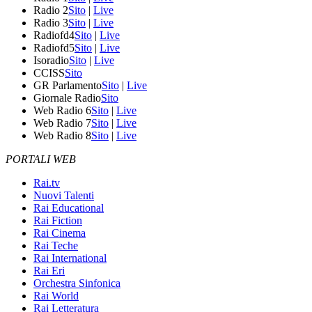
Radio 2
Sito
|
Live
Radio 3
Sito
|
Live
Radiofd4
Sito
|
Live
Radiofd5
Sito
|
Live
Isoradio
Sito
|
Live
CCISS
Sito
GR Parlamento
Sito
|
Live
Giornale Radio
Sito
Web Radio 6
Sito
|
Live
Web Radio 7
Sito
|
Live
Web Radio 8
Sito
|
Live
PORTALI WEB
Rai.tv
Nuovi Talenti
Rai Educational
Rai Fiction
Rai Cinema
Rai Teche
Rai International
Rai Eri
Orchestra Sinfonica
Rai World
Rai Letteratura