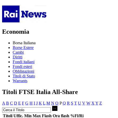
Economia
Borsa Italiana
Borse Estere
Cambi
Diritti
Fondi italiani
Fondi esteri
Obbligazioni
Titoli di Stato
Warrants
Titoli FTSE Italia All-Share
A
B
C
D
E
F
G
H
I
J
K
L
M
N
O
P
Q
R
S
T
U
V
W
X
Y
Z
Titoli
Uffic.
Min
Max
Flash
Ora flash
%Fl/Ri