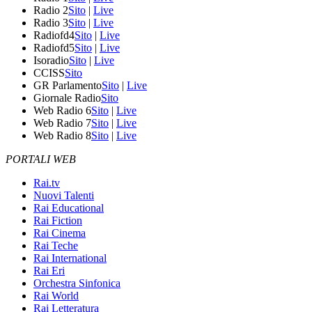
Radio 2
Sito
|
Live
Radio 3
Sito
|
Live
Radiofd4
Sito
|
Live
Radiofd5
Sito
|
Live
Isoradio
Sito
|
Live
CCISS
Sito
GR Parlamento
Sito
|
Live
Giornale Radio
Sito
Web Radio 6
Sito
|
Live
Web Radio 7
Sito
|
Live
Web Radio 8
Sito
|
Live
PORTALI WEB
Rai.tv
Nuovi Talenti
Rai Educational
Rai Fiction
Rai Cinema
Rai Teche
Rai International
Rai Eri
Orchestra Sinfonica
Rai World
Rai Letteratura