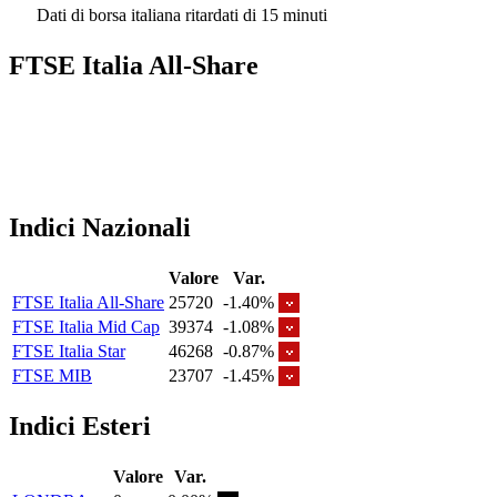
Dati di borsa italiana ritardati di 15 minuti
FTSE Italia All-Share
Indici Nazionali
Valore
Var.
FTSE Italia All-Share
25720
-1.40%
FTSE Italia Mid Cap
39374
-1.08%
FTSE Italia Star
46268
-0.87%
FTSE MIB
23707
-1.45%
Indici Esteri
Valore
Var.