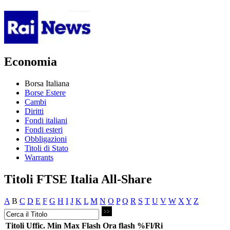
Economia
Borsa Italiana
Borse Estere
Cambi
Diritti
Fondi italiani
Fondi esteri
Obbligazioni
Titoli di Stato
Warrants
Titoli FTSE Italia All-Share
A
B
C
D
E
F
G
H
I
J
K
L
M
N
O
P
Q
R
S
T
U
V
W
X
Y
Z
Titoli
Uffic.
Min
Max
Flash
Ora flash
%Fl/Ri