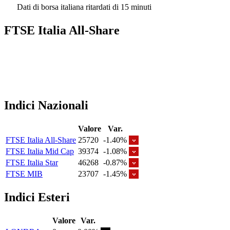
Dati di borsa italiana ritardati di 15 minuti
FTSE Italia All-Share
Indici Nazionali
Valore
Var.
FTSE Italia All-Share
25720
-1.40%
FTSE Italia Mid Cap
39374
-1.08%
FTSE Italia Star
46268
-0.87%
FTSE MIB
23707
-1.45%
Indici Esteri
Valore
Var.