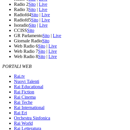
Radio 2
Sito
|
Live
Radio 3
Sito
|
Live
Radiofd4
Sito
|
Live
Radiofd5
Sito
|
Live
Isoradio
Sito
|
Live
CCISS
Sito
GR Parlamento
Sito
|
Live
Giornale Radio
Sito
Web Radio 6
Sito
|
Live
Web Radio 7
Sito
|
Live
Web Radio 8
Sito
|
Live
PORTALI WEB
Rai.tv
Nuovi Talenti
Rai Educational
Rai Fiction
Rai Cinema
Rai Teche
Rai International
Rai Eri
Orchestra Sinfonica
Rai World
Rai Letteratura