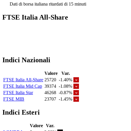
Dati di borsa italiana ritardati di 15 minuti
FTSE Italia All-Share
Indici Nazionali
Valore
Var.
FTSE Italia All-Share
25720
-1.40%
FTSE Italia Mid Cap
39374
-1.08%
FTSE Italia Star
46268
-0.87%
FTSE MIB
23707
-1.45%
Indici Esteri
Valore
Var.