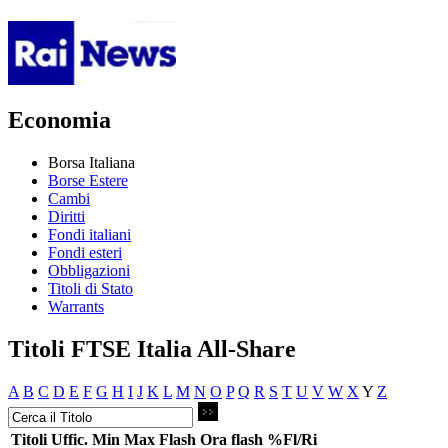
Economia
Borsa Italiana
Borse Estere
Cambi
Diritti
Fondi italiani
Fondi esteri
Obbligazioni
Titoli di Stato
Warrants
Titoli FTSE Italia All-Share
A
B
C
D
E
F
G
H
I
J
K
L
M
N
O
P
Q
R
S
T
U
V
W
X
Y
Z
Titoli
Uffic.
Min
Max
Flash
Ora flash
%Fl/Ri