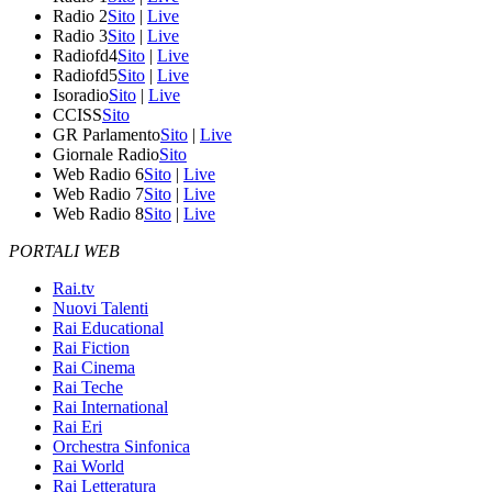
Radio 2
Sito
|
Live
Radio 3
Sito
|
Live
Radiofd4
Sito
|
Live
Radiofd5
Sito
|
Live
Isoradio
Sito
|
Live
CCISS
Sito
GR Parlamento
Sito
|
Live
Giornale Radio
Sito
Web Radio 6
Sito
|
Live
Web Radio 7
Sito
|
Live
Web Radio 8
Sito
|
Live
PORTALI WEB
Rai.tv
Nuovi Talenti
Rai Educational
Rai Fiction
Rai Cinema
Rai Teche
Rai International
Rai Eri
Orchestra Sinfonica
Rai World
Rai Letteratura