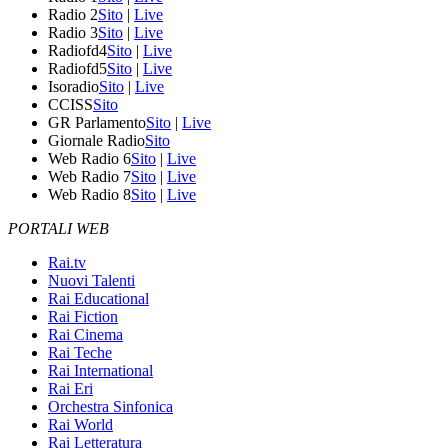
Radio 2
Sito
|
Live
Radio 3
Sito
|
Live
Radiofd4
Sito
|
Live
Radiofd5
Sito
|
Live
Isoradio
Sito
|
Live
CCISS
Sito
GR Parlamento
Sito
|
Live
Giornale Radio
Sito
Web Radio 6
Sito
|
Live
Web Radio 7
Sito
|
Live
Web Radio 8
Sito
|
Live
PORTALI WEB
Rai.tv
Nuovi Talenti
Rai Educational
Rai Fiction
Rai Cinema
Rai Teche
Rai International
Rai Eri
Orchestra Sinfonica
Rai World
Rai Letteratura