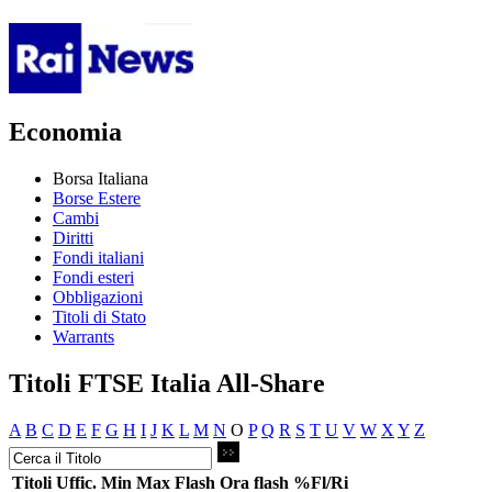
Economia
Borsa Italiana
Borse Estere
Cambi
Diritti
Fondi italiani
Fondi esteri
Obbligazioni
Titoli di Stato
Warrants
Titoli FTSE Italia All-Share
A
B
C
D
E
F
G
H
I
J
K
L
M
N
O
P
Q
R
S
T
U
V
W
X
Y
Z
Titoli
Uffic.
Min
Max
Flash
Ora flash
%Fl/Ri