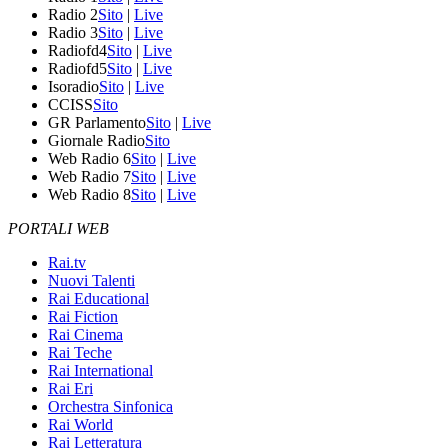
Radio 2
Sito
|
Live
Radio 3
Sito
|
Live
Radiofd4
Sito
|
Live
Radiofd5
Sito
|
Live
Isoradio
Sito
|
Live
CCISS
Sito
GR Parlamento
Sito
|
Live
Giornale Radio
Sito
Web Radio 6
Sito
|
Live
Web Radio 7
Sito
|
Live
Web Radio 8
Sito
|
Live
PORTALI WEB
Rai.tv
Nuovi Talenti
Rai Educational
Rai Fiction
Rai Cinema
Rai Teche
Rai International
Rai Eri
Orchestra Sinfonica
Rai World
Rai Letteratura