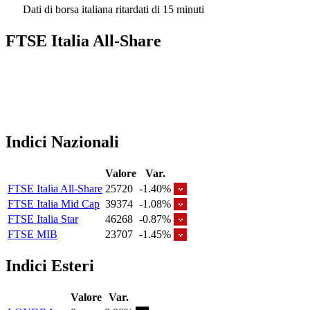
Dati di borsa italiana ritardati di 15 minuti
FTSE Italia All-Share
Indici Nazionali
Valore
Var.
FTSE Italia All-Share
25720
-1.40%
FTSE Italia Mid Cap
39374
-1.08%
FTSE Italia Star
46268
-0.87%
FTSE MIB
23707
-1.45%
Indici Esteri
Valore
Var.