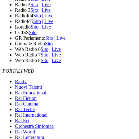
Radio 2
Sito
|
Live
Radio 3
Sito
|
Live
Radiofd4
Sito
|
Live
Radiofd5
Sito
|
Live
Isoradio
Sito
|
Live
CCISS
Sito
GR Parlamento
Sito
|
Live
Giornale Radio
Sito
Web Radio 6
Sito
|
Live
Web Radio 7
Sito
|
Live
Web Radio 8
Sito
|
Live
PORTALI WEB
Rai.tv
Nuovi Talenti
Rai Educational
Rai Fiction
Rai Cinema
Rai Teche
Rai International
Rai Eri
Orchestra Sinfonica
Rai World
Rai Letteratura