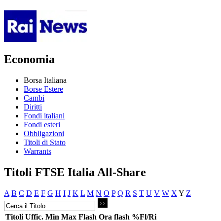
Economia
Borsa Italiana
Borse Estere
Cambi
Diritti
Fondi italiani
Fondi esteri
Obbligazioni
Titoli di Stato
Warrants
Titoli FTSE Italia All-Share
A
B
C
D
E
F
G
H
I
J
K
L
M
N
O
P
Q
R
S
T
U
V
W
X
Y
Z
Titoli
Uffic.
Min
Max
Flash
Ora flash
%Fl/Ri