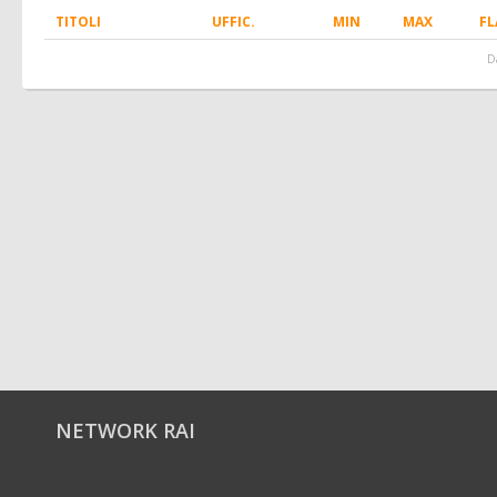
TITOLI
UFFIC.
MIN
MAX
FL
Da
NETWORK RAI