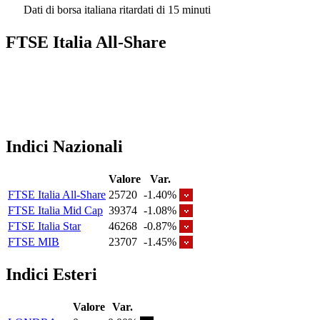
Dati di borsa italiana ritardati di 15 minuti
FTSE Italia All-Share
Indici Nazionali
Valore
Var.
FTSE Italia All-Share
25720
-1.40%
FTSE Italia Mid Cap
39374
-1.08%
FTSE Italia Star
46268
-0.87%
FTSE MIB
23707
-1.45%
Indici Esteri
Valore
Var.