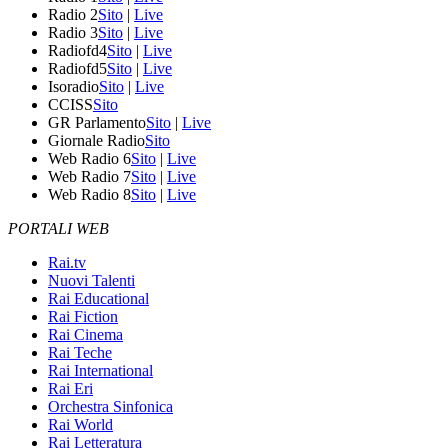
Radio 2
Sito
|
Live
Radio 3
Sito
|
Live
Radiofd4
Sito
|
Live
Radiofd5
Sito
|
Live
Isoradio
Sito
|
Live
CCISS
Sito
GR Parlamento
Sito
|
Live
Giornale Radio
Sito
Web Radio 6
Sito
|
Live
Web Radio 7
Sito
|
Live
Web Radio 8
Sito
|
Live
PORTALI WEB
Rai.tv
Nuovi Talenti
Rai Educational
Rai Fiction
Rai Cinema
Rai Teche
Rai International
Rai Eri
Orchestra Sinfonica
Rai World
Rai Letteratura