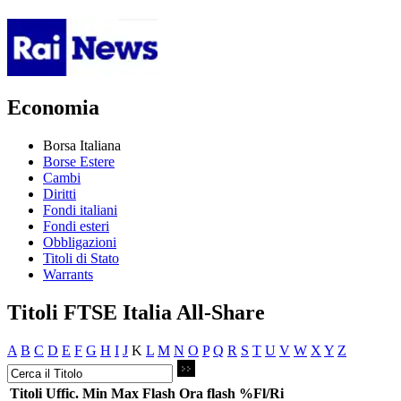
Economia
Borsa Italiana
Borse Estere
Cambi
Diritti
Fondi italiani
Fondi esteri
Obbligazioni
Titoli di Stato
Warrants
Titoli FTSE Italia All-Share
A
B
C
D
E
F
G
H
I
J
K
L
M
N
O
P
Q
R
S
T
U
V
W
X
Y
Z
Titoli
Uffic.
Min
Max
Flash
Ora flash
%Fl/Ri