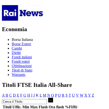
Economia
Borsa Italiana
Borse Estere
Cambi
Diritti
Fondi italiani
Fondi esteri
Obbligazioni
Titoli di Stato
Warrants
Titoli FTSE Italia All-Share
A
B
C
D
E
F
G
H
I
J
K
L
M
N
O
P
Q
R
S
T
U
V
W
X
Y
Z
Titoli
Uffic.
Min
Max
Flash
Ora flash
%Fl/Ri