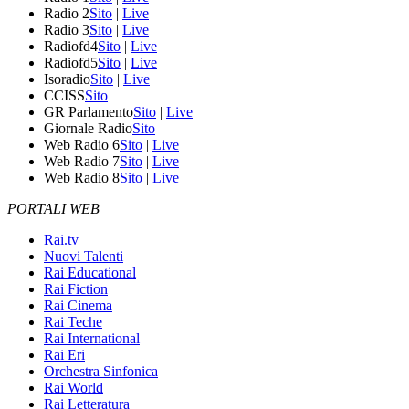
Radio 2
Sito
|
Live
Radio 3
Sito
|
Live
Radiofd4
Sito
|
Live
Radiofd5
Sito
|
Live
Isoradio
Sito
|
Live
CCISS
Sito
GR Parlamento
Sito
|
Live
Giornale Radio
Sito
Web Radio 6
Sito
|
Live
Web Radio 7
Sito
|
Live
Web Radio 8
Sito
|
Live
PORTALI WEB
Rai.tv
Nuovi Talenti
Rai Educational
Rai Fiction
Rai Cinema
Rai Teche
Rai International
Rai Eri
Orchestra Sinfonica
Rai World
Rai Letteratura