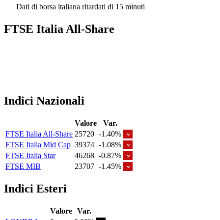
Dati di borsa italiana ritardati di 15 minuti
FTSE Italia All-Share
Indici Nazionali
Valore
Var.
FTSE Italia All-Share
25720
-1.40%
FTSE Italia Mid Cap
39374
-1.08%
FTSE Italia Star
46268
-0.87%
FTSE MIB
23707
-1.45%
Indici Esteri
Valore
Var.